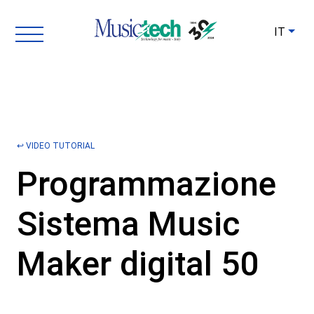
IT
↩ VIDEO TUTORIAL
Programmazione
Sistema Music
Maker digital 50