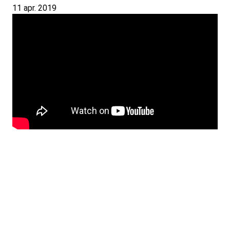
11 apr. 2019