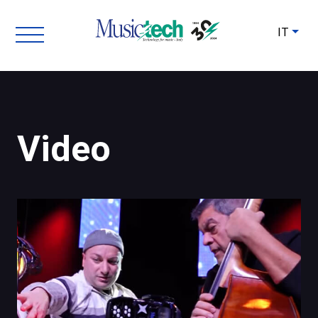
IT
Video